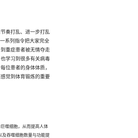
活节奏打乱、进一步打乱
”一系列指令把大家完全
看到重症患者被无情夺走
，也学习到很多有关病毒
看每位患者的身体体质，
深感觉到体育锻炼的重要
和巨噬细胞，从而提高人体
以及吞噬细胞数量与功能提