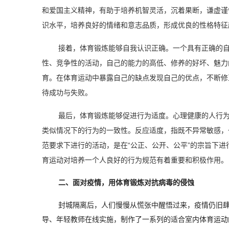
和爱国主义精神，有助于培养机智灵活，沉着果断，谦虚谨
识水平，培养良好的情绪和意志品质，形成优良的性格特征
接着，体育锻炼能够自我认识正确。一个具有正确的
性、竞争性的活动，自己的能力的高低、修养的好坏、魅力
育。在体育运动中暴露自己的缺点发现自己的优点，不断修
待成功与失败。
最后，体育锻炼能够促进行为适度。心理健康的人行
类似情况下的行为的一致性。反应适度，指既不异常敏感，
范要求下进行的活动，是在“公正、公开、公平”的宗旨下
育运动对培养一个人良好的行为规范有着重要和积极作用。
二、面对疫情，用体育锻炼对抗病毒的侵蚀
封城隔离后，人们慢慢从慌张中醒悟过来，疫情仍旧
导、年轻教师在线实施，制作了一系列的适合室内体育运动