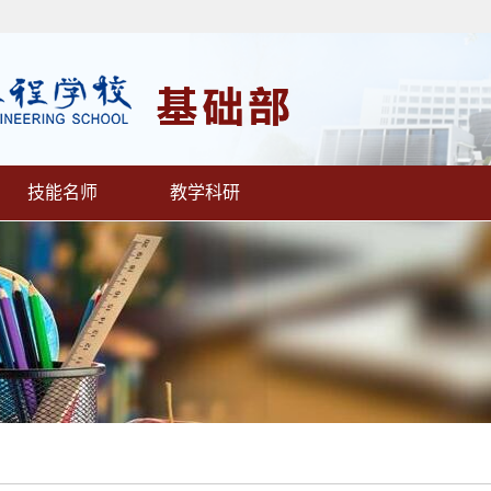
技能名师
教学科研