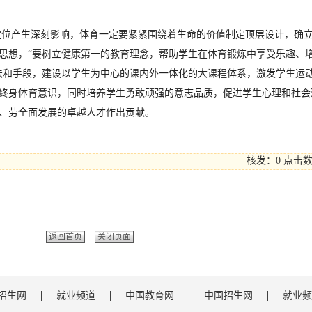
定位产生深刻影响，体育一定要紧紧围绕着生命的价值制定顶层设计，确
思想，“要树立健康第一的教育理念，帮助学生在体育锻炼中享受乐趣、
法和手段，建设以学生为中心的课内外一体化的大课程体系，激发学生运
终身体育意识，同时培养学生勇敢顽强的意志品质，促进学生心理和社会适
、劳全面发展的卓越人才作出贡献。
核发：0
点击数
返回首页
关闭页面
招生网
就业频道
中国教育网
中国招生网
就业频