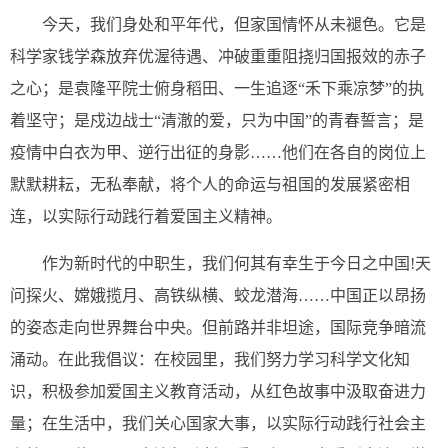
今天，我们身处和平年代，但家国情怀从未褪色。它是
科学家钱学森放弃优渥待遇、冲破重重阻挠归国报效的赤子
之心；是袁隆平院士俯身稻田、一生追逐“禾下乘凉梦”的执
着坚守；是戍边战士“清澈的爱，只为中国”的青春誓言；是
疫情中白衣为甲、逆行出征的身影……他们在各自的岗位上
默默耕耘，无私奉献，将个人的命运与祖国的发展紧密相
连，以实际行动践行着爱国主义精神。
作为新时代的中职生，我们何其有幸生于今日之中国!天
问探火、嫦娥揽月、高铁纵横、蛟龙潜海……中国正以昂扬
的姿态走向世界舞台中央。但前路并非坦途，国际竞争暗流
涌动。在此我倡议：在校园里，我们努力学习科学文化知
识，积极参加爱国主义教育活动，从红色故事中汲取奋进力
量；在生活中，我们关心国家大事，以实际行动践行社会主