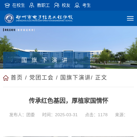
在校生
教职工
校友
考生
国旗下演讲
首页
/
党团工会
/
国旗下演讲
/ 正文
传承红色基因，厚植家国情怀
发布人：团委
时间：2025-03-31
点击：
1178
来源：