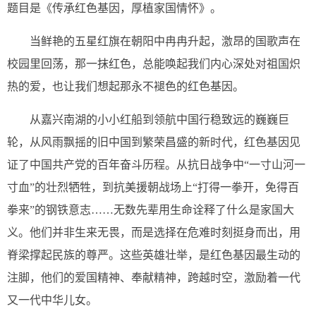
题目是《传承红色基因，厚植家国情怀》。
当鲜艳的五星红旗在朝阳中冉冉升起，激昂的国歌声在
校园里回荡，那一抹红色，总能唤起我们内心深处对祖国炽
热的爱，也让我们想起那永不褪色的红色基因。
从嘉兴南湖的小小红船到领航中国行稳致远的巍巍巨
轮，从风雨飘摇的旧中国到繁荣昌盛的新时代，红色基因见
证了中国共产党的百年奋斗历程。从抗日战争中“一寸山河一
寸血”的壮烈牺牲，到抗美援朝战场上“打得一拳开，免得百
拳来”的钢铁意志……无数先辈用生命诠释了什么是家国大
义。他们并非生来无畏，而是选择在危难时刻挺身而出，用
脊梁撑起民族的尊严。这些英雄壮举，是红色基因最生动的
注脚，他们的爱国精神、奉献精神，跨越时空，激励着一代
又一代中华儿女。